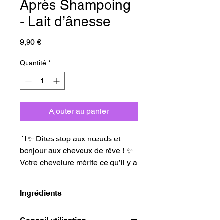
Après Shampoing
- Lait d’ânesse
Prix
9,90 €
Quantité
*
Ajouter au panier
🥛✨ Dites stop aux nœuds et
bonjour aux cheveux de rêve ! ✨
Votre chevelure mérite ce qu’il y a
de mieux ! Grâce à notre après-
shampoing au lait d’ânesse, vos
Ingrédients
cheveux retrouvent douceur,
souplesse et éclat en un seul
Aqua (Water), Cetearyl Alcohol,