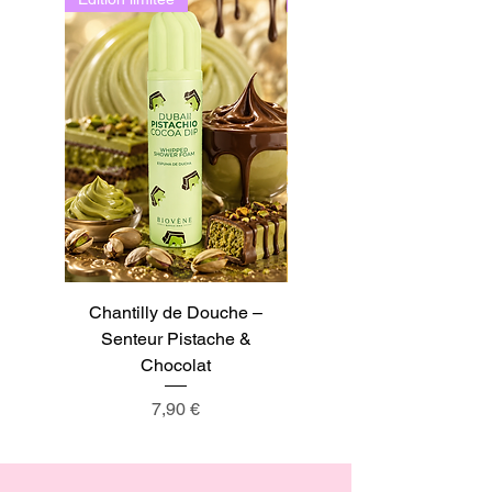
Chantilly de Douche –
Chantilly de Douche –
Senteur Pistache &
Senteur Tarte au Citron
Chocolat
Prix
7,90 €