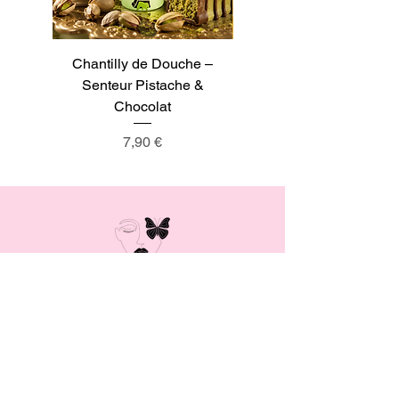
Chantilly de Douche –
Chantilly de Douche –
Senteur Pistache &
Senteur Tarte au Citron
Chocolat
Prix
7,90 €
MENU