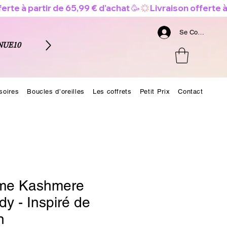
Se Connecter
NUE10
soires
Boucles d’oreilles
Les coffrets
Petit Prix
Contact
me Kashmere
y - Inspiré de
n