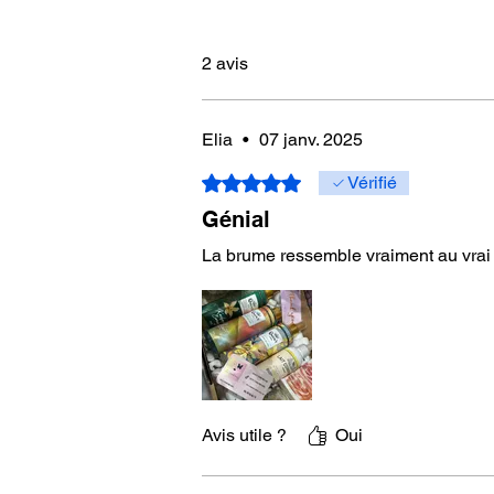
2 avis
Elia
•
07 janv. 2025
Noté 5 sur 5.
Vérifié
Génial
La brume ressemble vraiment au vra
Avis utile ?
Oui