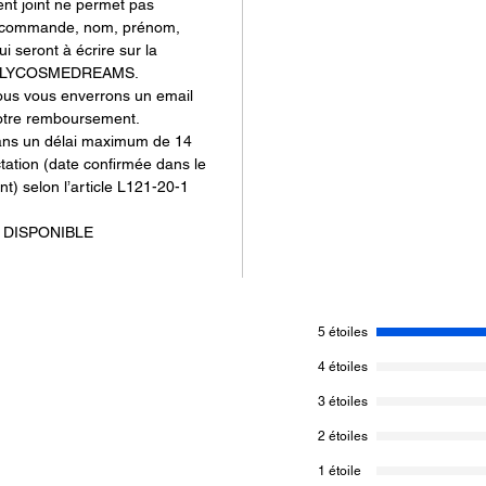
nt joint ne permet pas
de commande, nom, prénom,
i seront à écrire sur la
e LILYCOSMEDREAMS.
nous vous enverrons un email
otre remboursement.
ans un délai maximum de 14
ctation (date confirmée dans le
nt) selon l’article L121-20-1
DISPONIBLE
5 étoiles
4 étoiles
3 étoiles
2 étoiles
1 étoile