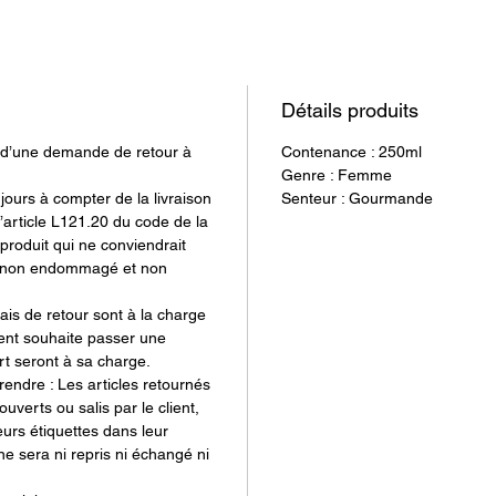
💖 Résul
irrésist
cheveux
Détails produits
sensuel
jet d’une demande de retour à
Contenance : 250ml
Genre : Femme
jours à compter de la livraison
Senteur : Gourmande
article L121.20 du code de la
produit qui ne conviendrait
e, non endommagé et non
rais de retour sont à la charge
lient souhaite passer une
rt seront à sa charge.
endre : Les articles retournés
erts ou salis par le client,
eurs étiquettes dans leur
ne sera ni repris ni échangé ni