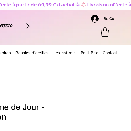
Se Connecter
NUE10
soires
Boucles d’oreilles
Les coffrets
Petit Prix
Contact
me de Jour -
an