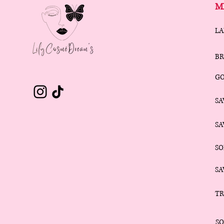
M
LA
BR
G
SA
S
SO
SA
TR
SO