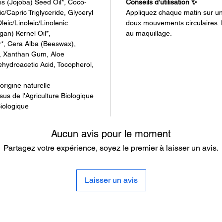
s (Jojoba) Seed Oil*, Coco-
Conseils d’utilisation ✨
Huil
c/Capric Triglyceride, Glyceryl
Appliquez chaque matin sur un
l’écl
leic/Linoleic/Linolenic
doux mouvements circulaires. 
Beur
gan) Kernel Oil*,
au maquillage.
nour
r*, Cera Alba (Beeswax),
), Xanthan Gum, Aloe
Aloe
hydroacetic Acid, Tocopherol,
inte
origine naturelle
✨
Les b
sus de l'Agriculture Biologique
:
Biologique
Hydr
Tein
Aucun avis pour le moment
Prot
Partagez votre expérience, soyez le premier à laisser un avis.
et l
💧 Une 
délicat
Laisser un avis
jour apr