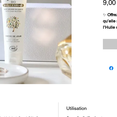
9,00
✨
Offre
qu’elle
l’Huile
Un véri
naturels
protége
💛 Enri
vertus 
cette c
peau do
🌿 Des a
:
Utilisation
Huil
et p