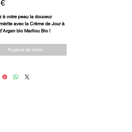
Prix
 €
z à votre peau la douceur
 mérite avec la Crème de Jour à
 d’Argan bio Marilou Bio !
table concentré de bienfaits
Rupture de stock
 pour hydrater, nourrir et
r votre peau au quotidien.
chie en
Huile d’Argan bio
, aux
antioxydantes et régénérantes,
rème est votre alliée pour une
uce, souple et éclatante.
ctifs stars qui font la différence
e d’Argan bio
: nourrit, régénère
rotège.