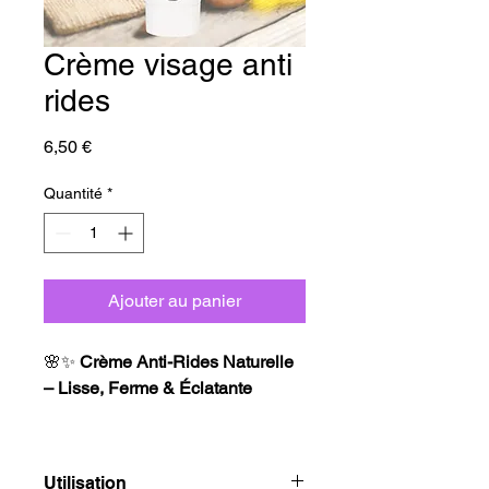
Crème visage anti
rides
Prix
6,50 €
Quantité
*
Ajouter au panier
🌸✨
Crème Anti-Rides Naturelle
– Lisse, Ferme & Éclatante
Prévenez et réduisez les signes
de l’âge avec cette crème
Utilisation