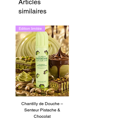
Articles
similaires
Edition limitée
Edition limitée
Chantilly de Douche –
Chantilly de Douche –
Senteur Pistache &
Senteur Tarte au Citron
Chocolat