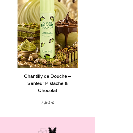
Chantilly de Douche –
Chantilly de Douche –
Senteur Pistache &
Senteur Tarte au Citron
Chocolat
Prix
7,90 €