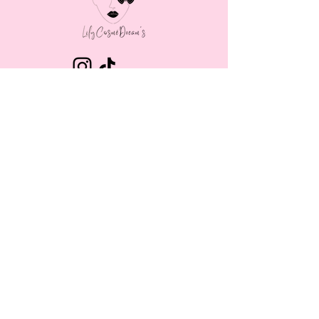
MENU
LAIT CORPOREL
BRUME CORPORELLE
GOMMAGE CORPOREL
SAVON BIOLOGIQUE
SAVON CŒUR
SOIN VISAGE
SAVON DE MASSAGE