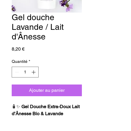
Gel douche
Lavande / Lait
d'Ânesse
Prix
8,20 €
Quantité
*
Ajouter au panier
🧴✨
Gel Douche Extra-Doux Lait
d’Ânesse Bio & Lavande
🌿
Nettoie & hydrate en douceur
–