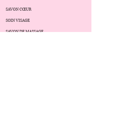
SAVON CŒUR
SOIN VISAGE
SAVON DE MASSAGE
TRANCHE DE SAVON ARTISANAL
SOIN CAPILLAIRE
LiLYCOSMEDREAM'S
FAQ
CONTACT
CGV