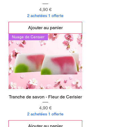
Prix
4,90 €
2 achetées 1 offerte
Ajouter au panier
Nuage de Cerisier
Tranche de savon - Fleur de Cerisier
Prix
4,90 €
2 achetées 1 offerte
Ajouter au panier