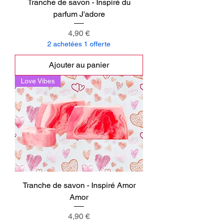
Tranche de savon - Inspiré du
parfum J'adore
Prix
4,90 €
2 achetées 1 offerte
Ajouter au panier
Love Vibes
Tranche de savon - Inspiré Amor
Amor
Prix
4,90 €