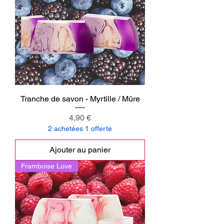
Tranche de savon - Myrtille / Mûre
Prix
4,90 €
2 achetées 1 offerte
Ajouter au panier
Framboise Love