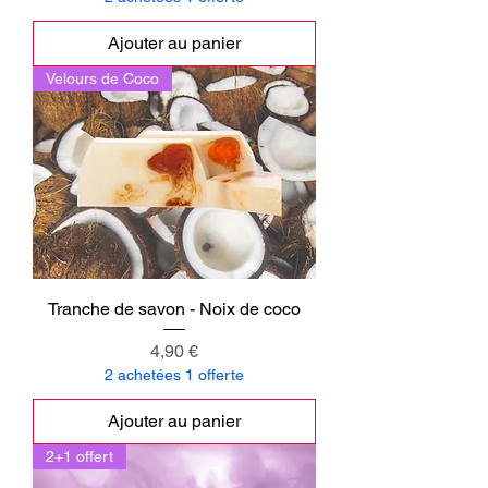
Ajouter au panier
Velours de Coco
Tranche de savon - Noix de coco
Prix
4,90 €
2 achetées 1 offerte
Ajouter au panier
2+1 offert