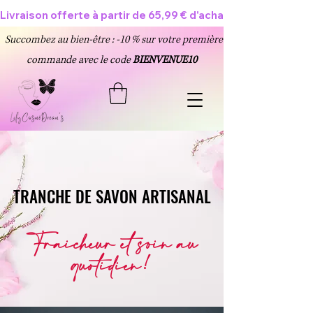
Livraison offerte à partir de 65,99 € d'achat 🥳
Succombez au bien-être : -10 % sur votre première
commande avec le code
BIENVENUE10
TRANCHE DE SAVON ARTISANAL
TRANCHE DE SAVON ARTISANAL
Fraîcheur et soin au
quotidien!