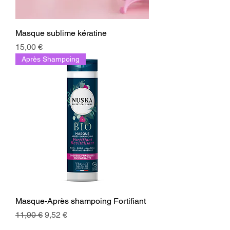
Masque sublime kératine
Prix
15,00 €
Après Shampoing
Masque-Après shampoing Fortifiant
Prix original
Prix promotionnel
11,90 €
9,52 €