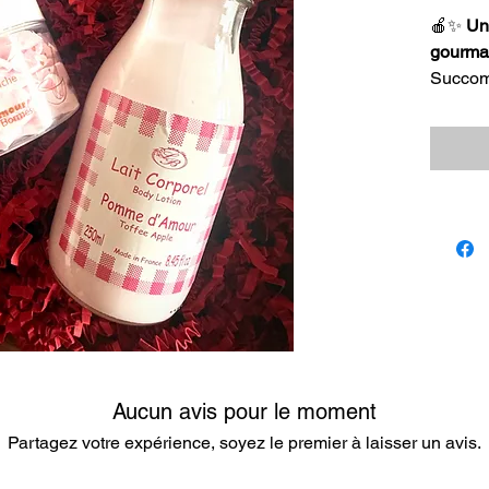
🍎✨
Un
gourma
Succomb
ce coffr
d’Amou
🍭
C
d'am
nett
enve
déli
🥤
L
prés
boute
la p
Aucun avis pour le moment
note
Partagez votre expérience, soyez le premier à laisser un avis.
💝 À la 