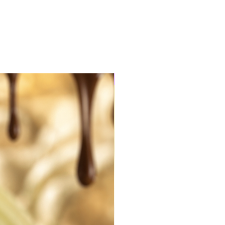
l, ce coffret est une vraie
ion à la gourmandise.
adeau parfait pour offrir
, plaisir et un soupçon de
romantique.
Edition limitée