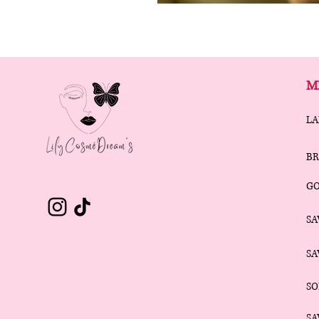
M
LA
BR
G
SA
S
SO
SA