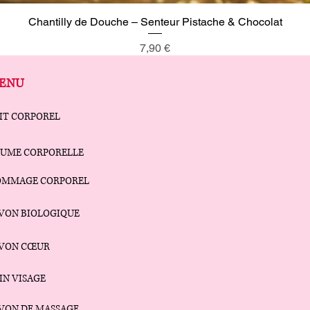
Chantilly de Douche – Senteur Pistache & Chocolat
Aperçu rapide
Prix
7,90 €
ENU
IT CORPOREL
UME CORPORELLE
OMMAGE CORPOREL
VON BIOLOGIQUE
AVON CŒUR
IN VISAGE
VON DE MASSAGE