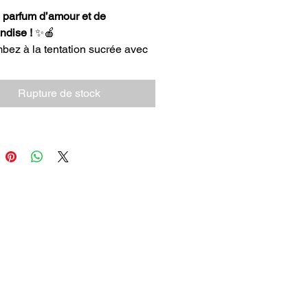
 parfum d’amour et de
ndise !
✨🍎
ez à la tentation sucrée avec
et irrésistible à la
Pomme
r
:
Rupture de stock
hantilly de douche Pomme
our
: une mousse onctueuse qui
oie en douceur tout en
loppant la peau d’un parfum
cieusement sucré.
ait corporel Pomme d’Amour
:
enté dans un flacon rétro façon
ille de lait, il hydrate et adoucit
eau tout en la parfumant d’une
 gourmande et fruitée.
fois ludique, vintage et ultra