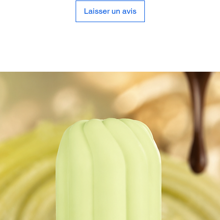
sensorie
Laisser un avis
invitat
👉
Le c
douceur
magie 