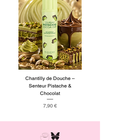
Chantilly de Douche –
Chantilly de Douche –
Senteur Pistache &
Senteur Tarte au Citron
Chocolat
Prix
7,90 €