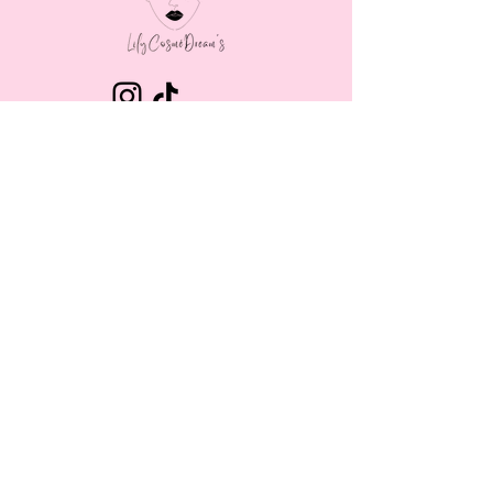
MENU
LAIT CORPOREL
BRUME CORPORELLE
GOMMAGE CORPOREL
SAVON BIOLOGIQUE
SAVON CŒUR
SOIN VISAGE
SAVON DE MASSAGE