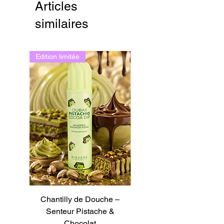
Articles
similaires
Edition limitée
Edition limitée
Chantilly de Douche –
Chantilly de Douche –
Senteur Pistache &
Senteur Tarte au Citron
Chocolat