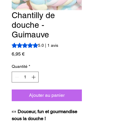
Chantilly de
douche -
Guimauve
La note est de 5.0 sur cinq étoiles selon 1 avis
5.0 | 1 avis
Prix
6,95 €
Quantité
*
Ajouter au panier
🍬
Douceur, fun et gourmandise
sous la douche !