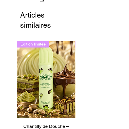
Articles
similaires
Edition limitée
Edition limitée
Chantilly de Douche –
Chantilly de Douche –