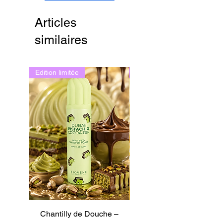
Articles
similaires
Edition limitée
Edition limitée
Chantilly de Douche –
Chantilly de Douche –