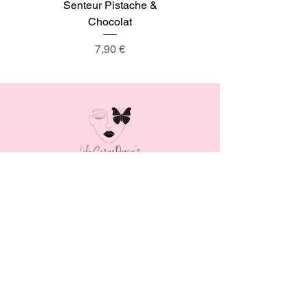
Senteur Pistache &
Senteur Tarte au Citron
Chocolat
Prix
7,90 €
MENU
LAIT CORPOREL
BRUME CORPORELLE